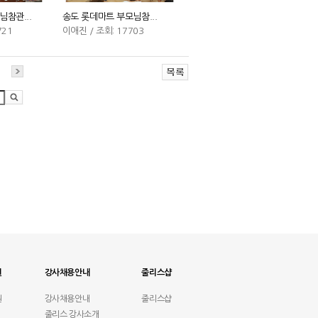
참관...
송도 롯데마트 부모님참...
721
이애진 / 조회: 17703
원
강사채용안내
줄리스샵
원
강사채용안내
줄리스샵
줄리스 강사소개