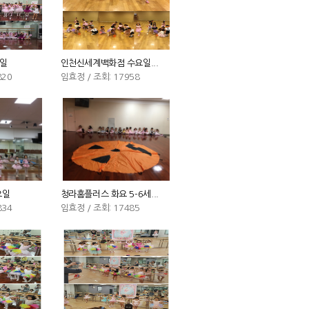
일
인천신세계백화점 수요일...
820
임효정 / 조회: 17958
요일
청라홈플러스 화요 5-6세...
834
임효정 / 조회: 17485