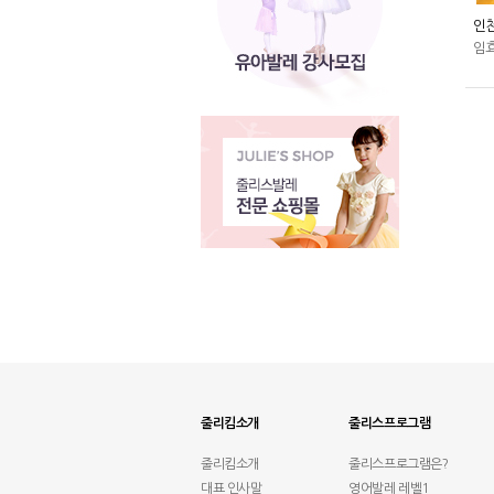
인천
임효
줄리킴소개
줄리스프로그램
줄리킴소개
줄리스프로그램은?
대표 인사말
영어발레 레벨1