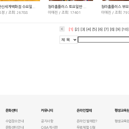
신세계백화점 수요일...
청라홈플러스 토요일반 ...
청라홈플러스 부모님
정 / 조회: 26788
이애진 / 조회: 17401
이애진 / 조회: 79
[1]
[2]
[3]
[4]
[5]
[6]
[7]
[8]
[9]
[10]
문화센터
커뮤니티
온라인발레
평생교육
수업장소안내
공지사항
온라인 발레란?
평생교육
문화센터안내
Q&A게시판
무료체험 신청