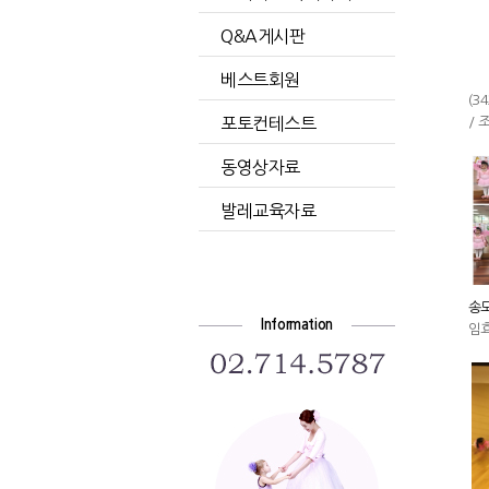
Q&A게시판
베스트회원
(34
포토컨테스트
/ 
동영상자료
발레교육자료
송도
Information
임효