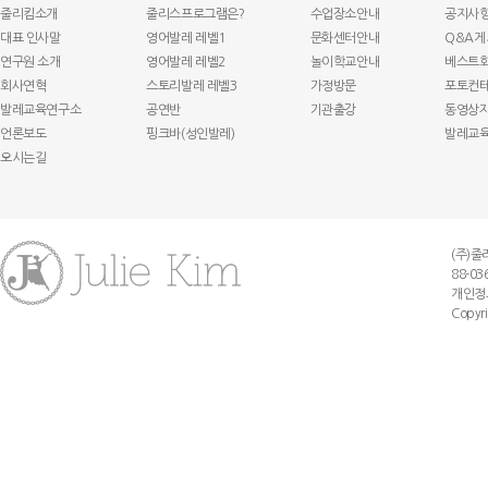
줄리킴소개
줄리스프로그램은?
수업장소안내
공지사
대표 인사말
영어발레 레벨1
문화센터안내
Q&A게
연구원 소개
영어발레 레벨2
놀이학교안내
베스트
회사연혁
스토리발레 레벨3
가정방문
포토컨
발레교육연구소
공연반
기관출강
동영상
언론보도
핑크바(성인발레)
발레교
오시는길
(주)줄리
88-03
개인정보 
Copyri