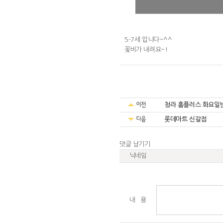
5-7세 입니다~^^
꽃비가 내려요~!
청라 홈플러스 화요일
롯데마트 신갈점
댓글 남기기
닉네임
내 용