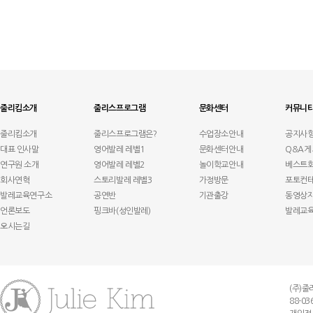
줄리킴소개
줄리스프로그램
문화센터
커뮤니
줄리킴소개
줄리스프로그램은?
수업장소안내
공지사
대표 인사말
영어발레 레벨1
문화센터안내
Q&A게
연구원 소개
영어발레 레벨2
놀이학교안내
베스트
회사연혁
스토리발레 레벨3
가정방문
포토컨
발레교육연구소
공연반
기관출강
동영상
언론보도
핑크바(성인발레)
발레교
오시는길
(주)줄리
88-03